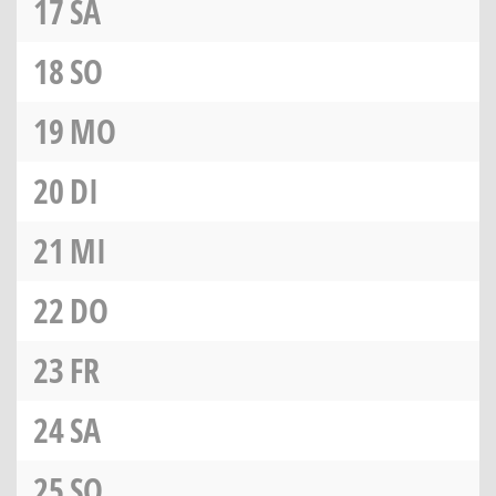
17
SA
18
SO
19
MO
20
DI
21
MI
22
DO
23
FR
24
SA
25
SO