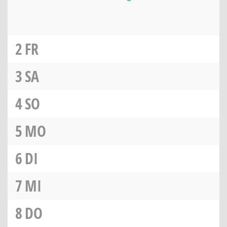
2
FR
3
SA
4
SO
5
MO
6
DI
7
MI
8
DO