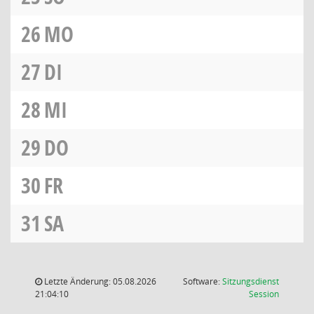
26
MO
27
DI
28
MI
29
DO
30
FR
31
SA
Letzte Änderung: 05.08.2026
Software:
Sitzungsdienst
(Wird in
21:04:10
Session