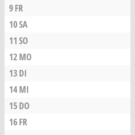
9
FR
10
SA
11
SO
12
MO
13
DI
14
MI
15
DO
16
FR