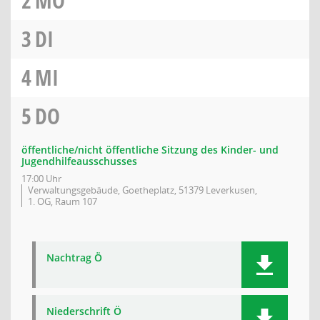
2
MO
3
DI
4
MI
5
DO
öffentliche/nicht öffentliche Sitzung des Kinder- und
Jugendhilfeausschusses
17:00 Uhr
Verwaltungsgebäude, Goetheplatz, 51379 Leverkusen,
1. OG, Raum 107
Nachtrag Ö
Niederschrift Ö