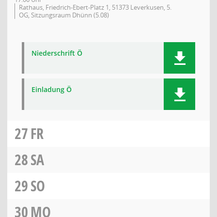
Rathaus, Friedrich-Ebert-Platz 1, 51373 Leverkusen, 5.
OG, Sitzungsraum Dhünn (5.08)
Niederschrift Ö
Einladung Ö
27
FR
28
SA
29
SO
30
MO