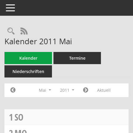
Toggle navigation
Rechercheauswahl
RSS-Feed
Kalender 2011 Mai
Kalender
Termine
Niederschriften
Mai
2011
Aktuell
1
SO