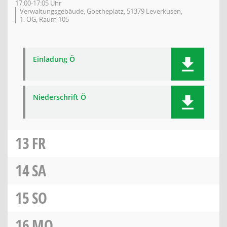
17:00-17:05 Uhr
Verwaltungsgebäude, Goetheplatz, 51379 Leverkusen,
1. OG, Raum 105
Einladung Ö
Niederschrift Ö
13
FR
14
SA
15
SO
16
MO