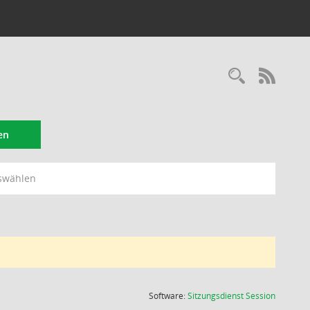
Recherc
RSS-
en
swählen
(Wird in
Software:
Sitzungsdienst
Session