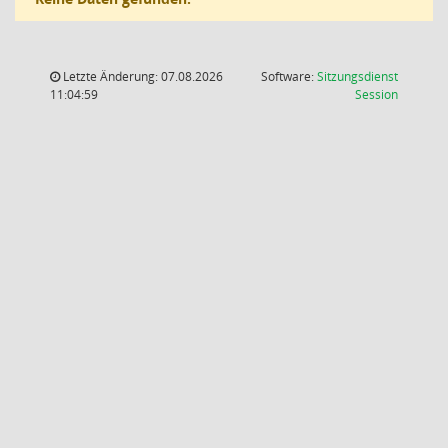
Letzte Änderung: 07.08.2026
Software:
Sitzungsdienst
(Wird in
11:04:59
Session