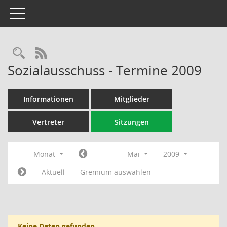
Toggle navigation
Rechercheauswahl
RSS-Feed
Sozialausschuss - Termine 2009
Informationen
Mitglieder
Vertreter
Sitzungen
Monat
Mai
2009
Aktuell
Gremium auswählen
Keine Daten gefunden.