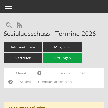
Toggle navigation
Rechercheauswahl
RSS-Feed
Sozialausschuss - Termine 2026
Informationen
Mitglieder
Vertreter
Sitzungen
Monat
Mai
2026
Aktuell
Gremium auswählen
Keine Daten gefunden.