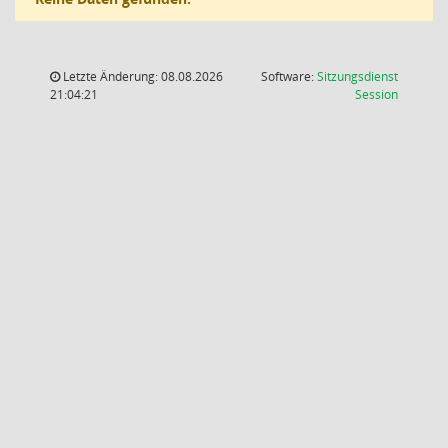
Letzte Änderung: 08.08.2026
Software:
Sitzungsdienst
(Wird in
21:04:21
Session