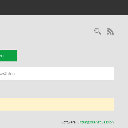
Recherc
RSS-
en
swählen
(Wird in
Software:
Sitzungsdienst
Session