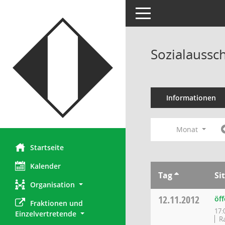
Toggle navigation
Sozialaussc
Informationen
Monat
Startseite
Kalender
Tag
Si
Organisation
12.11.2012
öff
Fraktionen und 
17:
Einzelvertretende
R