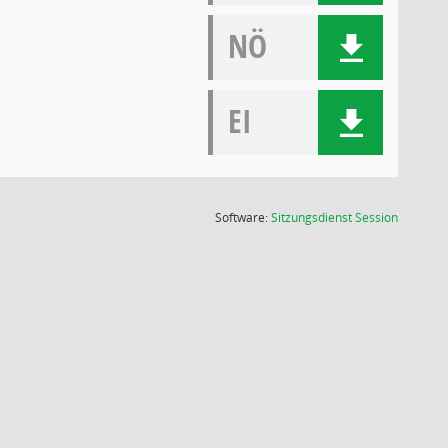
NÖ
EI
(Wird in
Software:
Sitzungsdienst
Session