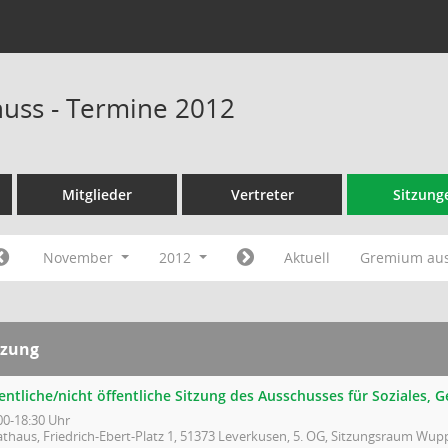
huss - Termine 2012
Mitglieder
Vertreter
Sitzung
November
2012
Aktuell
Gremium au
tzung
entliche/nicht öffentliche Sitzung des Ausschusses für Soziales,
00-18:30 Uhr
athaus, Friedrich-Ebert-Platz 1, 51373 Leverkusen, 5. OG, Sitzungsraum Wupp