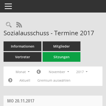
Toggle navigation
Rechercheauswahl
RSS-Feed
Sozialausschuss - Termine 2017
Informationen
Mitglieder
Vertreter
Sitzungen
Monat
November
2017
Aktuell
Gremium auswählen
MO
20.11.2017