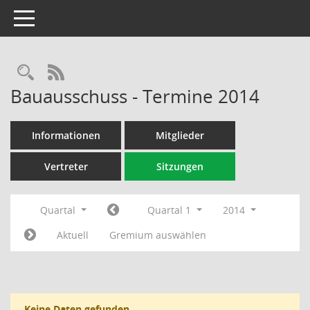
Toggle navigation
Rechercheauswahl
RSS-Feed
Bauausschuss - Termine 2014
Informationen
Mitglieder
Vertreter
Sitzungen
Quartal
Quartal 1
2014
Aktuell
Gremium auswählen
Keine Daten gefunden.