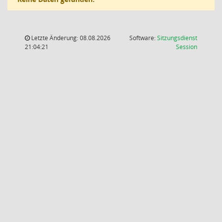
Letzte Änderung: 08.08.2026
Software:
Sitzungsdienst
(Wird in
21:04:21
Session