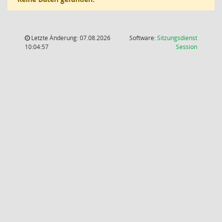
Letzte Änderung: 07.08.2026
Software:
Sitzungsdienst
(Wird in
10:04:57
Session