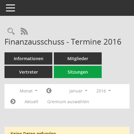
Toggle navigation
Rechercheauswahl
RSS-Feed
Finanzausschuss - Termine 2016
Informationen
Mitglieder
Vertreter
Sitzungen
Monat
Januar
2016
Aktuell
Gremium auswählen
Keine Daten gefunden.