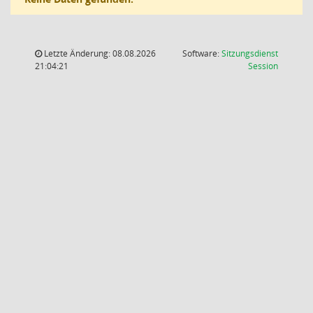
Letzte Änderung: 08.08.2026
Software:
Sitzungsdienst
(Wird in
21:04:21
Session