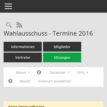
Toggle navigation
Rechercheauswahl
RSS-Feed
Wahlausschuss - Termine 2016
Informationen
Mitglieder
Vertreter
Sitzungen
Monat
Dezember
2016
Aktuell
Gremium auswählen
Keine Daten gefunden.