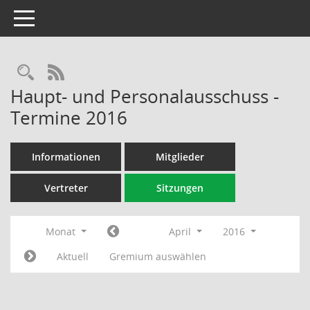
Toggle navigation
Rechercheauswahl
RSS-Feed
Haupt- und Personalausschuss -
Termine 2016
Informationen
Mitglieder
Vertreter
Sitzungen
Monat
April
2016
Aktuell
Gremium auswählen