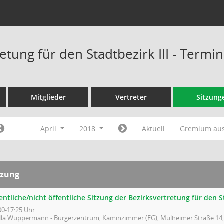
etung für den Stadtbezirk III - Termi
Mitglieder
Vertreter
Sitzung
April
2018
Aktuell
Gremium au
tzung
entliche/nicht öffentliche Sitzung der Bezirksvertretung für den St
00-17:25 Uhr
illa Wuppermann - Bürgerzentrum, Kaminzimmer (EG), Mülheimer Straße 14