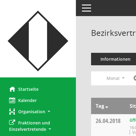
Toggle navigation
Bezirksvertr
Informationen
Monat
Startseite
Kalender
Tag
Si
Organisation
26.04.2018
öff
Fraktionen und 
16:
Einzelvertretende
V