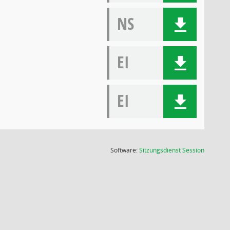
NS
EI
EI
(Wird in
Software:
Sitzungsdienst
Session