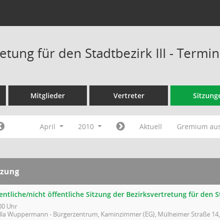
etung für den Stadtbezirk III - Termi
Mitglieder
Vertreter
Sitzung
April
2010
Aktuell
Gremium au
tzung
entliche/nicht öffentliche Sitzung der Bezirksvertretung für den St
00 Uhr
illa Wuppermann - Bürgerzentrum, Kaminzimmer (EG), Mülheimer Straße 14