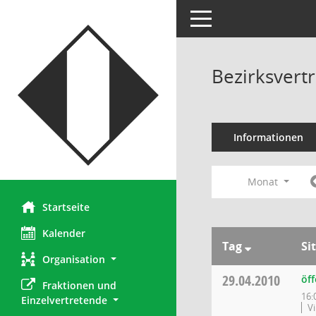
Toggle navigation
Bezirksvertr
Informationen
Monat
Startseite
Kalender
Tag
Si
Organisation
29.04.2010
öff
Fraktionen und 
16:
Einzelvertretende
V