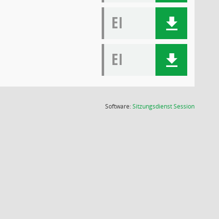
EI
EI
(Wird in
Software:
Sitzungsdienst
Session