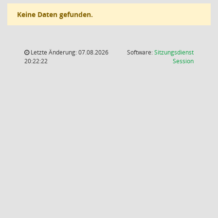
Keine Daten gefunden.
Letzte Änderung: 07.08.2026
Software:
Sitzungsdienst
(Wird in
20:22:22
Session