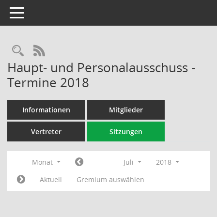
Toggle navigation
Rechercheauswahl
RSS-Feed
Haupt- und Personalausschuss -
Termine 2018
Informationen
Mitglieder
Vertreter
Sitzungen
Monat
Juli
2018
Aktuell
Gremium auswählen