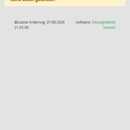
Letzte Änderung: 07.08.2026
Software:
Sitzungsdienst
(Wird in
21:05:58
Session