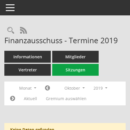
Toggle navigation
Rechercheauswahl
RSS-Feed
Finanzausschuss - Termine 2019
Informationen
Mitglieder
Vertreter
Sitzungen
Monat
Oktober
2019
Aktuell
Gremium auswählen
Keine Daten gefunden.