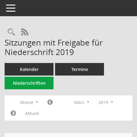
Toggle navigation
Rechercheauswahl
RSS-Feed
Sitzungen mit Freigabe für
Niederschrift 2019
Kalender
Termine
Niederschriften
Monat
März
2019
Aktuell