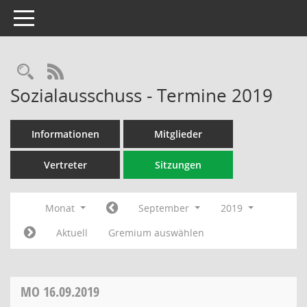
Toggle navigation
Rechercheauswahl
RSS-Feed
Sozialausschuss - Termine 2019
Informationen
Mitglieder
Vertreter
Sitzungen
Monat
September
2019
Aktuell
Gremium auswählen
MO
16.09.2019