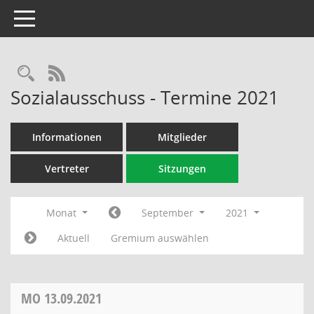
Toggle navigation
Rechercheauswahl
RSS-Feed
Sozialausschuss - Termine 2021
Informationen
Mitglieder
Vertreter
Sitzungen
Monat
September
2021
Aktuell
Gremium auswählen
MO
13.09.2021