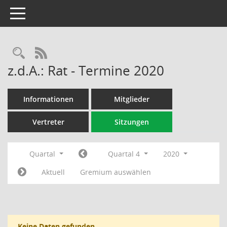
Toggle navigation
Rechercheauswahl
RSS-Feed
z.d.A.: Rat - Termine 2020
Informationen
Mitglieder
Vertreter
Sitzungen
Quartal
Quartal 4
2020
Aktuell
Gremium auswählen
Keine Daten gefunden.