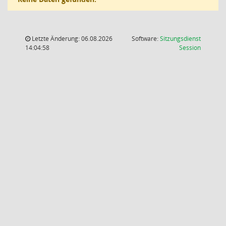
Letzte Änderung: 06.08.2026
Software:
Sitzungsdienst
(Wird in
14:04:58
Session