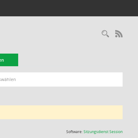
Recherc
RSS-
en
swählen
(Wird in
Software:
Sitzungsdienst
Session