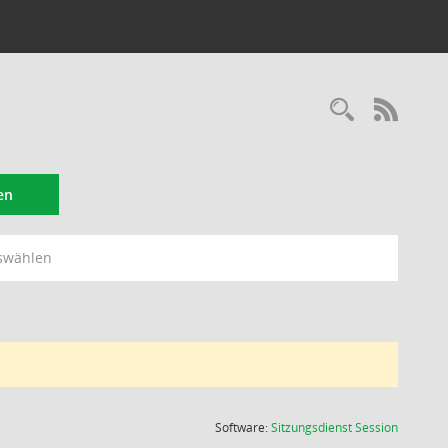
Recherc
RSS-
en
swählen
(Wird in
Software:
Sitzungsdienst
Session