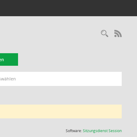
Recherc
RSS-
en
swählen
(Wird in
Software:
Sitzungsdienst
Session