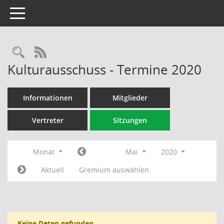
Toggle navigation
Rechercheauswahl
RSS-Feed
Kulturausschuss - Termine 2020
Informationen
Mitglieder
Vertreter
Sitzungen
Monat
Mai
2020
Aktuell
Gremium auswählen
Keine Daten gefunden.