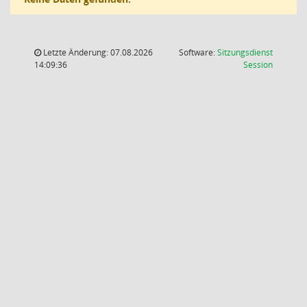
Letzte Änderung: 07.08.2026
Software:
Sitzungsdienst
(Wird in
14:09:36
Session