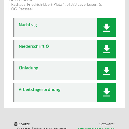
Rathaus, Friedrich-Ebert-Platz 1, 51373 Leverkusen, 5.
OG, Ratssaal
Nachtrag
Niederschrift Ö
Einladung
Arbeitstagesordnung
2 Sätze
Software:
(Wird in