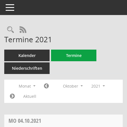
Toggle navigation
Rechercheauswahl
RSS-Feed
Termine 2021
Kalender
Termine
Niederschriften
Monat
Oktober
2021
Aktuell
MO
04.10.2021