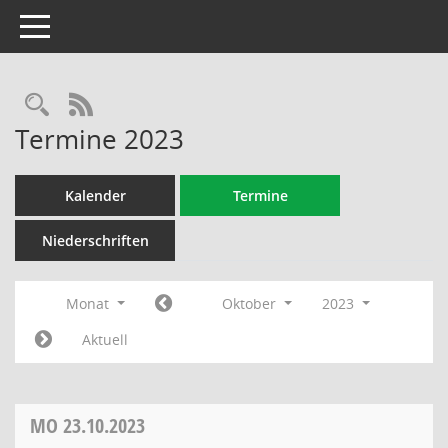
Toggle navigation
Rechercheauswahl
RSS-Feed
Termine 2023
Kalender
Termine
Niederschriften
Monat
Oktober
2023
Aktuell
MO
23.10.2023