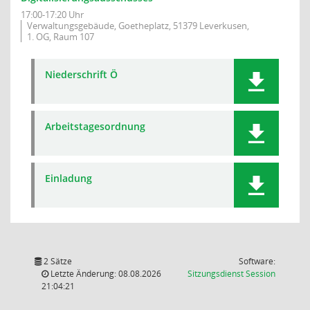
17:00-17:20 Uhr
Verwaltungsgebäude, Goetheplatz, 51379 Leverkusen,
1. OG, Raum 107
Niederschrift Ö
Arbeitstagesordnung
Einladung
2 Sätze
Software:
(Wird in
Letzte Änderung: 08.08.2026
Sitzungsdienst
Session
21:04:21