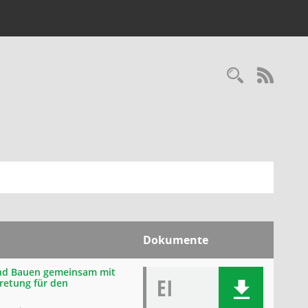
Recherc
RSS-
Dokumente
 und Bauen gemeinsam mit
EI
retung für den