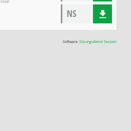
tssaal
NS
(Wird in
Software:
Sitzungsdienst
Session