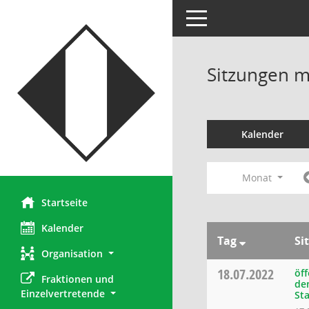
Toggle navigation
Sitzungen mi
Kalender
Monat
Startseite
Kalender
Tag
Si
Organisation
18.07.2022
öf
Fraktionen und 
de
Einzelvertretende
Sta