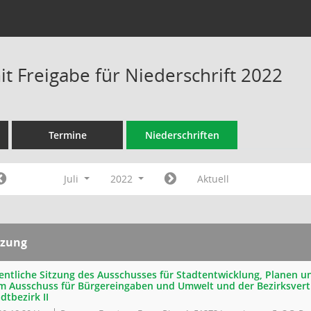
t Freigabe für Niederschrift 2022
Termine
Niederschriften
Juli
2022
Aktuell
tzung
fentliche Sitzung des Ausschusses für Stadtentwicklung, Planen
m Ausschuss für Bürgereingaben und Umwelt und der Bezirksvert
dtbezirk II