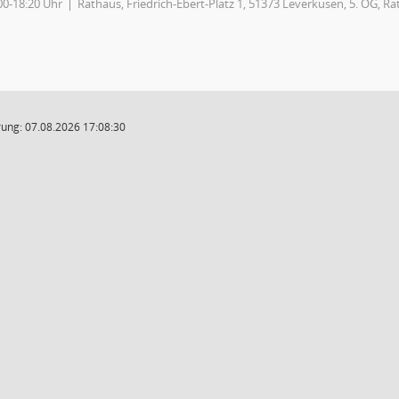
00-18:20 Uhr
Rathaus, Friedrich-Ebert-Platz 1, 51373 Leverkusen, 5. OG, Ra
ung: 07.08.2026 17:08:30