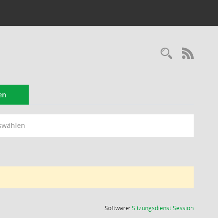
Recherc
RSS-
en
swählen
(Wird in
Software:
Sitzungsdienst
Session