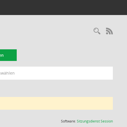
Recherc
RSS-
en
swählen
(Wird in
Software:
Sitzungsdienst
Session