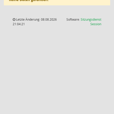
Letzte Änderung: 08.08.2026
Software:
Sitzungsdienst
(Wird in
21:04:21
Session