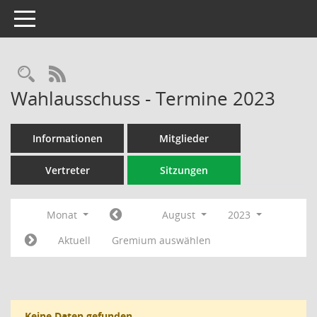
Toggle navigation
Rechercheauswahl
RSS-Feed
Wahlausschuss - Termine 2023
Informationen
Mitglieder
Vertreter
Sitzungen
Monat
August
2023
Aktuell
Gremium auswählen
Keine Daten gefunden.