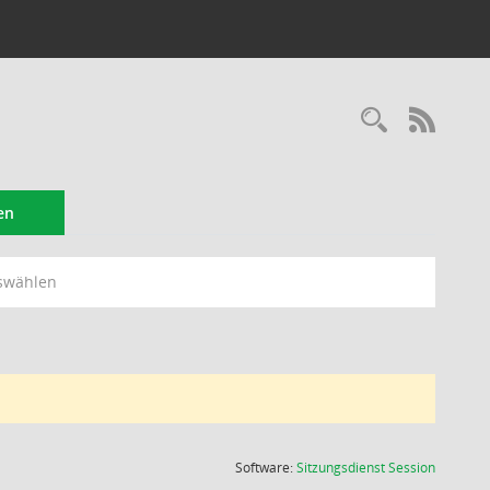
Recherc
RSS-
en
swählen
(Wird in
Software:
Sitzungsdienst
Session