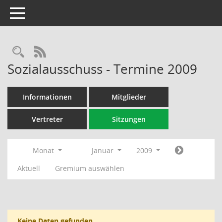
Toggle navigation
Rechercheauswahl
RSS-Feed
Sozialausschuss - Termine 2009
Informationen
Mitglieder
Vertreter
Sitzungen
Monat
Januar
2009
Aktuell
Gremium auswählen
Keine Daten gefunden.