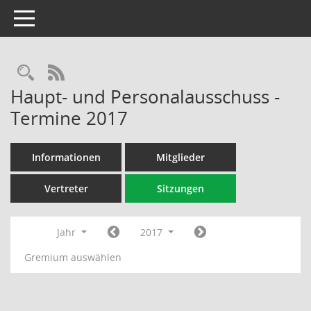
Toggle navigation
Rechercheauswahl
RSS-Feed
Haupt- und Personalausschuss -
Termine 2017
Informationen
Mitglieder
Vertreter
Sitzungen
Jahr
2017
Gremium auswählen