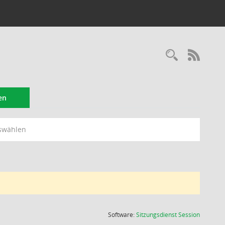
Recherc
RSS-
en
swählen
(Wird in
Software:
Sitzungsdienst
Session