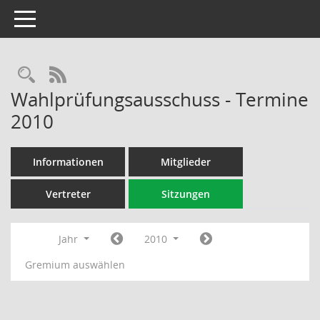
Toggle navigation
Rechercheauswahl
RSS-Feed
Wahlprüfungsausschuss - Termine
2010
Informationen
Mitglieder
Vertreter
Sitzungen
Jahr
2010
Gremium auswählen