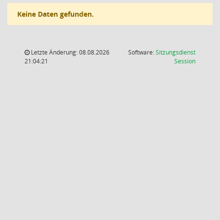
Keine Daten gefunden.
Letzte Änderung: 08.08.2026
Software:
Sitzungsdienst
(Wird in
21:04:21
Session