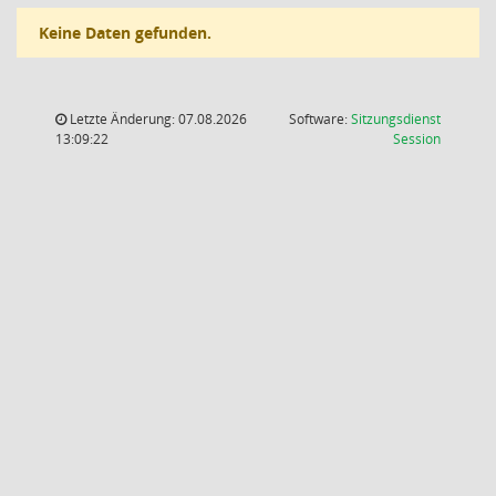
Keine Daten gefunden.
Letzte Änderung: 07.08.2026
Software:
Sitzungsdienst
(Wird in
13:09:22
Session