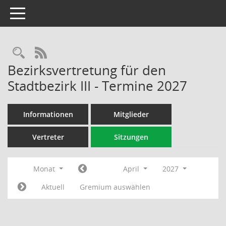
Toggle navigation
Rechercheauswahl
RSS-Feed
Bezirksvertretung für den
Stadtbezirk III - Termine 2027
Informationen
Mitglieder
Vertreter
Sitzungen
Monat
April
2027
Aktuell
Gremium auswählen