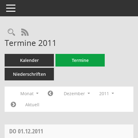
Toggle navigation
Rechercheauswahl
RSS-Feed
Termine 2011
Kalender
Termine
Niederschriften
Monat
Dezember
2011
Aktuell
DO
01.12.2011