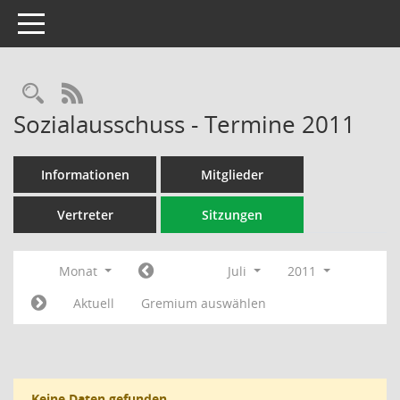
Toggle navigation
Rechercheauswahl
RSS-Feed
Sozialausschuss - Termine 2011
Informationen
Mitglieder
Vertreter
Sitzungen
Monat
Juli
2011
Aktuell
Gremium auswählen
Keine Daten gefunden.