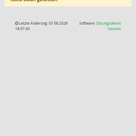
Letzte Änderung: 07.08.2026
Software:
Sitzungsdienst
(Wird in
18:07:45
Session