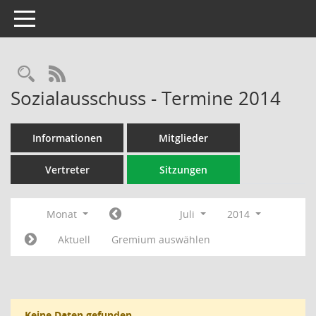
Toggle navigation
Rechercheauswahl
RSS-Feed
Sozialausschuss - Termine 2014
Informationen
Mitglieder
Vertreter
Sitzungen
Monat
Juli
2014
Aktuell
Gremium auswählen
Keine Daten gefunden.