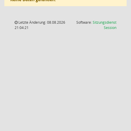
Letzte Änderung: 08.08.2026
Software:
Sitzungsdienst
(Wird in
21:04:21
Session