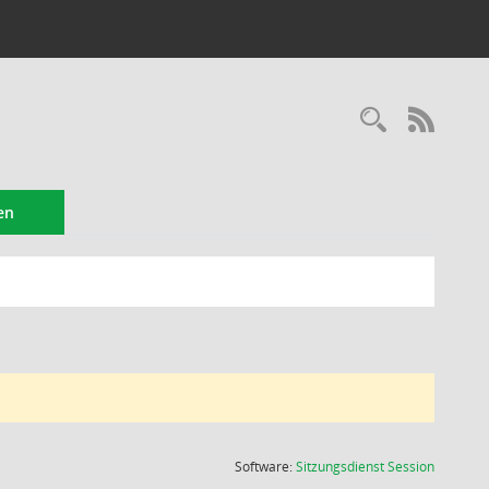
Recherc
RSS-
en
(Wird in
Software:
Sitzungsdienst
Session