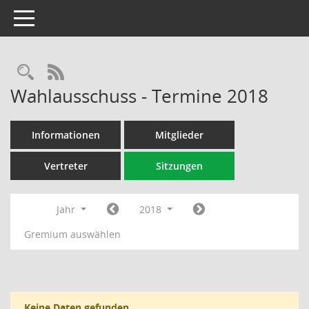
Toggle navigation
Rechercheauswahl
RSS-Feed
Wahlausschuss - Termine 2018
Informationen
Mitglieder
Vertreter
Sitzungen
Jahr
2018
Gremium auswählen
Keine Daten gefunden.