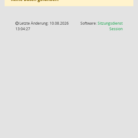
Letzte Änderung: 10.08.2026
Software:
Sitzungsdienst
(Wird in
13:04:27
Session