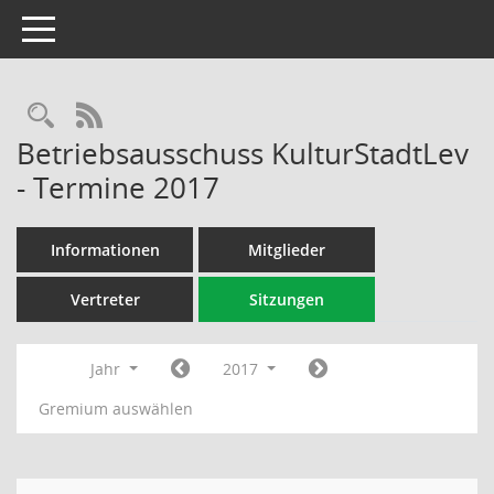
Toggle navigation
Rechercheauswahl
RSS-Feed
Betriebsausschuss KulturStadtLev
- Termine 2017
Informationen
Mitglieder
Vertreter
Sitzungen
Jahr
2017
Gremium auswählen