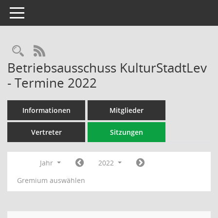
Toggle navigation
Rechercheauswahl
RSS-Feed
Betriebsausschuss KulturStadtLev
- Termine 2022
Informationen
Mitglieder
Vertreter
Sitzungen
Jahr
2022
Gremium auswählen