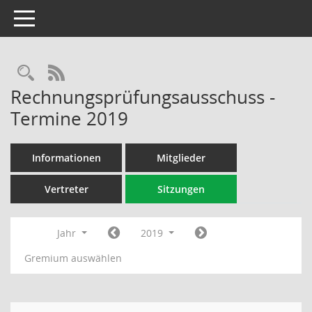
Toggle navigation
Rechercheauswahl
RSS-Feed
Rechnungsprüfungsausschuss -
Termine 2019
Informationen
Mitglieder
Vertreter
Sitzungen
Jahr
2019
Gremium auswählen