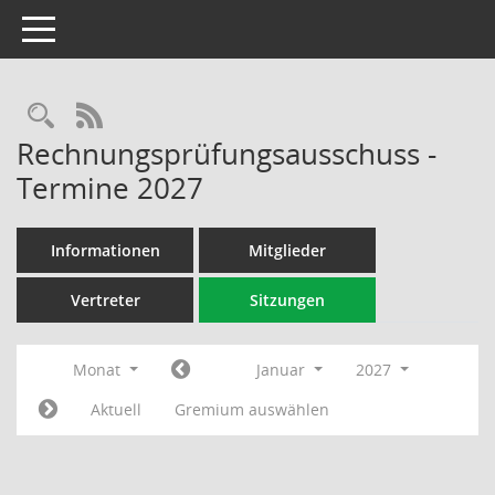
Toggle navigation
Rechercheauswahl
RSS-Feed
Rechnungsprüfungsausschuss -
Termine 2027
Informationen
Mitglieder
Vertreter
Sitzungen
Monat
Januar
2027
Aktuell
Gremium auswählen