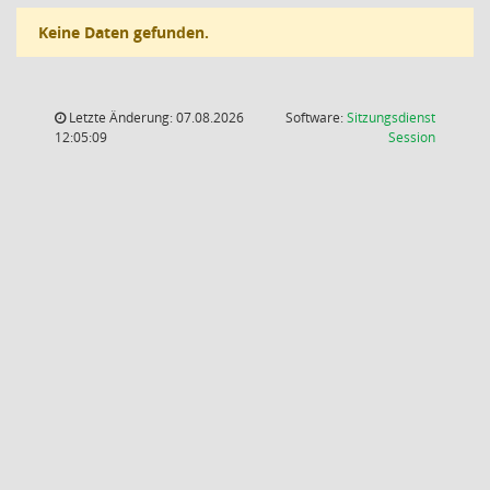
Keine Daten gefunden.
Letzte Änderung: 07.08.2026
Software:
Sitzungsdienst
(Wird in
12:05:09
Session