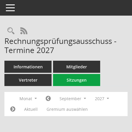
Toggle navigation
Rechercheauswahl
RSS-Feed
Rechnungsprüfungsausschuss -
Termine 2027
Informationen
Mitglieder
Vertreter
Sitzungen
Monat
September
2027
Aktuell
Gremium auswählen