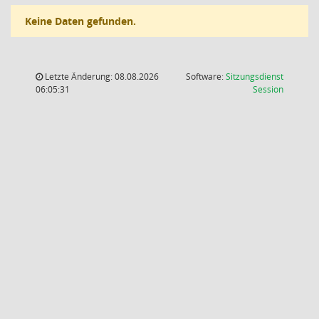
Keine Daten gefunden.
Letzte Änderung: 08.08.2026
Software:
Sitzungsdienst
(Wird in
06:05:31
Session