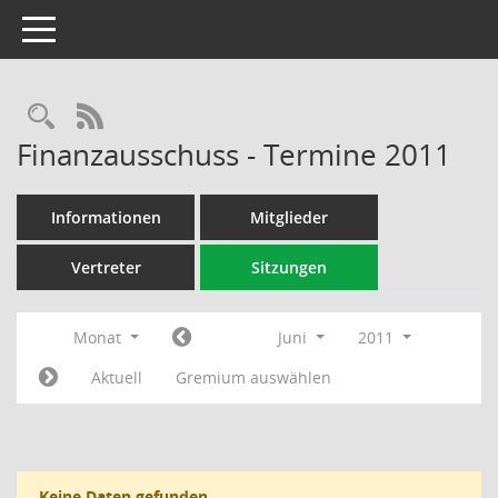
Toggle navigation
Rechercheauswahl
RSS-Feed
Finanzausschuss - Termine 2011
Informationen
Mitglieder
Vertreter
Sitzungen
Monat
Juni
2011
Aktuell
Gremium auswählen
Keine Daten gefunden.