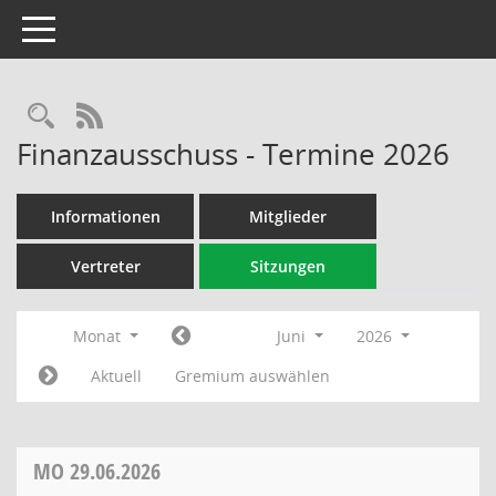
Toggle navigation
Rechercheauswahl
RSS-Feed
Finanzausschuss - Termine 2026
Informationen
Mitglieder
Vertreter
Sitzungen
Monat
Juni
2026
Aktuell
Gremium auswählen
MO
29.06.2026