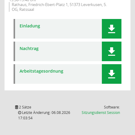
Rathaus, Friedrich-Ebert-Platz 1, 51373 Leverkusen, 5.
OG, Ratssaal
Einladung
Nachtrag
Arbeitstagesordnung
2 Sätze
Software:
(Wird in
Letzte Änderung: 06.08.2026
Sitzungsdienst
Session
17:03:54