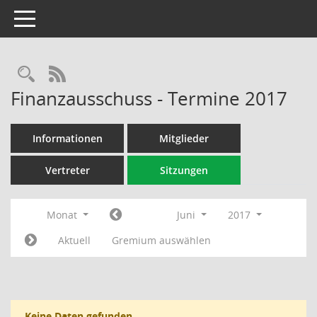
Toggle navigation
Rechercheauswahl
RSS-Feed
Finanzausschuss - Termine 2017
Informationen
Mitglieder
Vertreter
Sitzungen
Monat
Juni
2017
Aktuell
Gremium auswählen
Keine Daten gefunden.