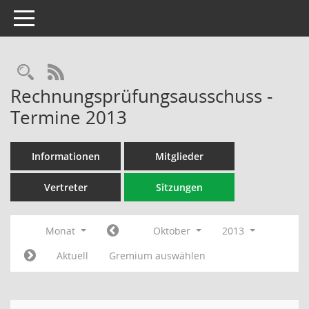
Toggle navigation
Rechercheauswahl
RSS-Feed
Rechnungsprüfungsausschuss -
Termine 2013
Informationen
Mitglieder
Vertreter
Sitzungen
Monat
Oktober
2013
Aktuell
Gremium auswählen