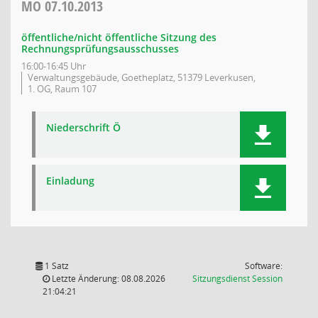
MO
07.10.2013
öffentliche/nicht öffentliche Sitzung des
Rechnungsprüfungsausschusses
16:00-16:45 Uhr
Verwaltungsgebäude, Goetheplatz, 51379 Leverkusen,
1. OG, Raum 107
Niederschrift Ö
Einladung
1 Satz
Software:
(Wird in
Letzte Änderung: 08.08.2026
Sitzungsdienst
Session
21:04:21